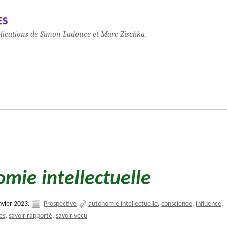
es
blications de Simon Ladouce et Marc Zischka.
mie intellectuelle
nvier 2023.
Prospective
autonomie intellectuelle
conscience
influence
es
savoir rapporté
savoir vécu