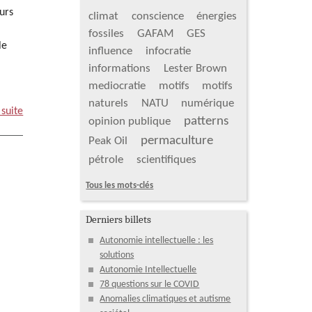
urs
climat
conscience
énergies
fossiles
GAFAM
GES
le
influence
infocratie
informations
Lester Brown
mediocratie
motifs
motifs
naturels
NATU
numérique
 suite
patterns
opinion publique
permaculture
Peak Oil
pétrole
scientifiques
Tous les mots-clés
Derniers billets
Autonomie intellectuelle : les
solutions
Autonomie Intellectuelle
78 questions sur le COVID
Anomalies climatiques et autisme