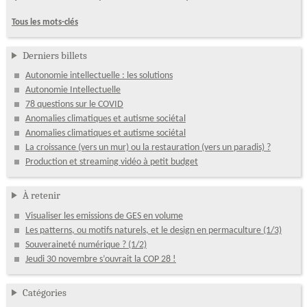
Tous les mots-clés
Derniers billets
Autonomie intellectuelle : les solutions
Autonomie Intellectuelle
78 questions sur le COVID
Anomalies climatiques et autisme sociétal
Anomalies climatiques et autisme sociétal
La croissance (vers un mur) ou la restauration (vers un paradis) ?
Production et streaming vidéo à petit budget
À retenir
Visualiser les emissions de GES en volume
Les patterns, ou motifs naturels, et le design en permaculture (1/3)
Souveraineté numérique ? (1/2)
Jeudi 30 novembre s’ouvrait la COP 28 !
Catégories