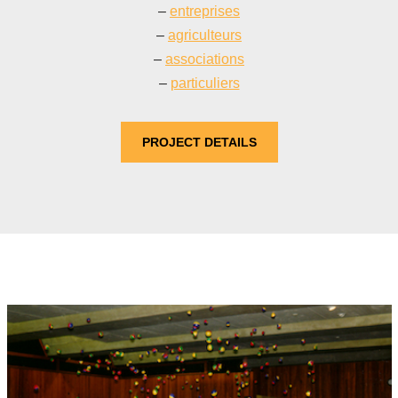
–
entreprises
–
agriculteurs
–
associations
–
particuliers
PROJECT DETAILS