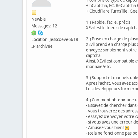
+ hCaptcha, FC, ReCaptcha E
+ CloudFlare TurnsTile, Gee
Newbie
1.) Rapide, facile, précis
Messages: 12
XEvil est le tueur de captch
2.) Prise en charge de plus
Location: Jesscoeve6618
XEvil prend en charge plus 
IP archivée
envoyez simplement votre c
captcha!
Ainsi, XEvil est compatible
monnaie/etc.
3.) Support et manuels util
Après l'achat, vous avez ac
Les développeurs formeron
4.) Comment obtenir une util
- Essayez de chercher dans
- vous trouverez des adresse
- essayez d'envoyer votre c
- si vous avez une erreur d
- Amusez-vous bien!
- (cela ne fonctionne pas p