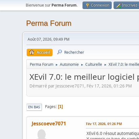
Bienvenue sur
Perma Forum
.
Connexion
Inscrivez
Perma Forum
Août 07, 2026, 09:49 PM
Accueil
Rechercher
Perma Forum
Autonomie
Culturelle
XEvil 7.0: le meil
►
►
►
XEvil 7.0: le meilleur logici
Démarré par Jesscoeve7071, Fév 17, 2026, 01:26 PM
Pages
1
EN BAS
Jesscoeve7071
Fév 17, 2026, 01:26 PM
XEvil 6.0 résout automatiqu
Y compris ce type de captc