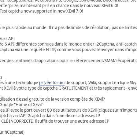
nterprize maintenant pris en charge dans le nouveau XEvil 6.0!
Test captcha now supported in new XEvil 7.0!
a le plus rapide au monde. Il n'a pas de limites de résolution, pas de limi
ieurs API
de 6 API différentes connues dans le monde entier: 2Captcha, anti-captch
aptcha via une requête HTTP, comme vous pouvez l'envoyer dans n'importe
 avec des centaines d'applications pour le référencement/SMM/récupératio
es
cès à une technologie
privée.forum
de support, Wiki, support en ligne S
t XEvil à votre type de captcha GRATUITEMENT et très rapidement - env
isation d'essai gratuite de la version complète de XEvil?
 Google "Home of XEvil"
s IP avec le port ouvert 80 des utilisateurs de XEvil (cliquez sur n'impor
aptcha via l'API 2captcha dans l'une de ces adresses IP
e CLÉ INCORRECTE, il suffit de trouver une autre adresse IP
our hCaptcha!)