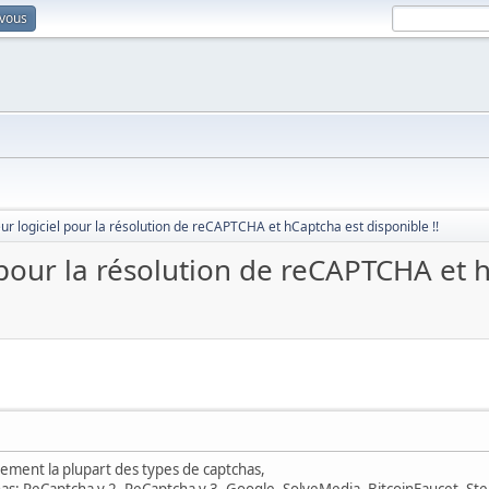
-vous
leur logiciel pour la résolution de reCAPTCHA et hCaptcha est disponible !!
el pour la résolution de reCAPTCHA et 
ement la plupart des types de captchas,
has: ReCaptcha v.2, ReCaptcha v.3, Google, SolveMedia, BitcoinFaucet, St