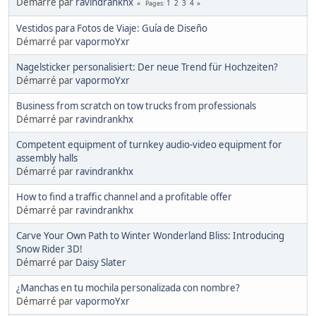
Démarré par
ravindrankhx
1
2
3
4
Pages
Vestidos para Fotos de Viaje: Guía de Diseño
Démarré par
vapormoYxr
Nagelsticker personalisiert: Der neue Trend für Hochzeiten?
Démarré par
vapormoYxr
Business from scratch on tow trucks from professionals
Démarré par
ravindrankhx
Competent equipment of turnkey audio-video equipment for
assembly halls
Démarré par
ravindrankhx
How to find a traffic channel and a profitable offer
Démarré par
ravindrankhx
Carve Your Own Path to Winter Wonderland Bliss: Introducing
Snow Rider 3D!
Démarré par
Daisy Slater
¿Manchas en tu mochila personalizada con nombre?
Démarré par
vapormoYxr