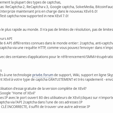
ement la plupart des types de captchas,
has: ReCaptcha-2, ReCaptcha v.3, Google captcha, SolveMedia, BitcoinFau
nterprize maintenant pris en charge dans le nouveau XEvil 6.0!
Test captcha now supported in new XEvil 7.0!
a le plus rapide au monde. Il n'a pas de limites de résolution, pas de limi
ieurs API
de 6 API différentes connues dans le monde entier: 2captcha, anti-captch
aptcha via une requête HTTP, comme vous pouvez l'envoyer dans n'importe
 avec des centaines d'applications pour le référencement/SMM/récupératio
es
cès à une technologie
privée.forum
de support, Wiki, support en ligne S
t XEvil à votre type de captcha GRATUITEMENT et très rapidement - env
isation d'essai gratuite de la version complète de XEvil?
 Google "Home of XEvil"
s IP avec le port ouvert 80 des utilisateurs de XEvil (cliquez sur n'impor
aptcha via l'API 2captcha dans l'une de ces adresses IP
e CLÉ INCORRECTE, il suffit de trouver une autre adresse IP