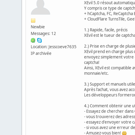
XEvil 5.0 résout automatiqu
Y compris ce type de captc
+ hCaptcha, FC, ReCaptcha E
+ CloudFlare TurnsTile, Gee
Newbie
1.) Rapide, facile, précis
Messages: 12
XEvil est le tueur de captch
2.) Prise en charge de plus
Location: Jesscoeve7635
XEvil prend en charge plus 
IP archivée
envoyez simplement votre c
captcha!
Ainsi, XEvil est compatible
monnaie/etc.
3.) Support et manuels util
Après l'achat, vous avez ac
Les développeurs formeron
4.) Comment obtenir une util
- Essayez de chercher dans
- vous trouverez des adresse
- essayez d'envoyer votre c
- si vous avez une erreur d
- Amusez-vous bien!