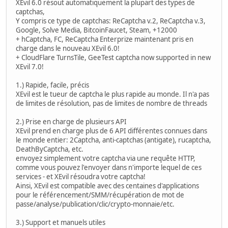
XEvil 6.0 résout automatiquement la plupart des types de
captchas,
Y compris ce type de captchas: ReCaptcha v.2, ReCaptcha v.3,
Google, Solve Media, BitcoinFaucet, Steam, +12000
+ hCaptcha, FC, ReCaptcha Enterprize maintenant pris en
charge dans le nouveau XEvil 6.0!
+ CloudFlare TurnsTile, GeeTest captcha now supported in new
XEvil 7.0!
1.) Rapide, facile, précis
XEvil est le tueur de captcha le plus rapide au monde. Il n'a pas
de limites de résolution, pas de limites de nombre de threads
2.) Prise en charge de plusieurs API
XEvil prend en charge plus de 6 API différentes connues dans
le monde entier: 2Captcha, anti-captchas (antigate), rucaptcha,
DeathByCaptcha, etc.
envoyez simplement votre captcha via une requête HTTP,
comme vous pouvez l'envoyer dans n'importe lequel de ces
services - et XEvil résoudra votre captcha!
Ainsi, XEvil est compatible avec des centaines d'applications
pour le référencement/SMM/récupération de mot de
passe/analyse/publication/clic/crypto-monnaie/etc.
3.) Support et manuels utiles