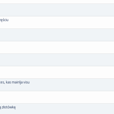
zęściu
s, kas mainīja visu
ą złotówkę