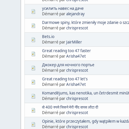
усилить навес на даче
Démarré par
alejandray
Darmowe spiny, które zmieniły moje zdanie o szc
Démarré par
chrisprescot
Bets.io
Démarré par
JairMiller
Great reading too 47 faster
Démarré par
Arisha47et
Джокер для ночного портье
Démarré par
chrisprescot
Great reading too 47 let's
Démarré par
Arisha47et
Komandējums, kas nenotika, un četrdesmit minūte
Démarré par
chrisprescot
वो 400 रुपये जिसने मेरी नींद वापस लौटा दी
Démarré par
chrisprescot
Opinie, które przeczytałem, gdy wątpiłem w każd
Démarré par
chrisprescot