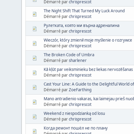
Démarré par
chrisprescot
The Night Shift That Turned My Luck Around
Démarré par
chrisprescot
Рулетката, която ми върна адреналина
Démarré par
chrisprescot
Wieczór, który zmienił moje myślenie o rozrywce
Démarré par
chrisprescot
The Broken Code of Umbra
Démarré par
sharlener
Kā kļūt par veiksminieku bez liekas nervozēšanas
Démarré par
chrisprescot
Cast Your Line: A Guide to the Delightful World of
Démarré par
ZoeFarthing
Mano antradienio vakaras, kai laimėjau prieš nuo
Démarré par
chrisprescot
Weekend z niespodzianką od losu
Démarré par
chrisprescot
Когда ремонт пошёл не по плану
Démarré par
chrisprescot