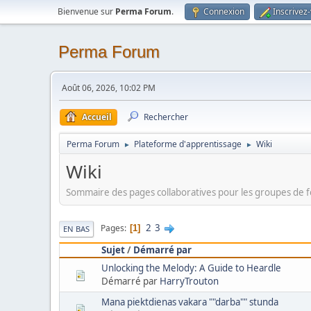
Bienvenue sur
Perma Forum
.
Connexion
Inscrivez
Perma Forum
Août 06, 2026, 10:02 PM
Accueil
Rechercher
Perma Forum
Plateforme d'apprentissage
Wiki
►
►
Wiki
Sommaire des pages collaboratives pour les groupes de 
2
3
Pages
1
EN BAS
Sujet
/
Démarré par
Unlocking the Melody: A Guide to Heardle
Démarré par
HarryTrouton
Mana piektdienas vakara ""darba"" stunda