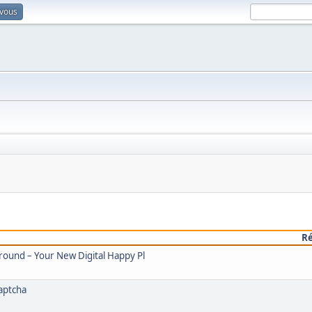
-vous
R
round – Your New Digital Happy Pl
aptcha