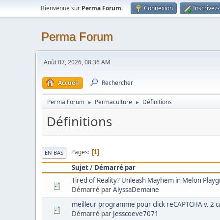
Bienvenue sur
Perma Forum
.
Connexion
Inscrivez
Perma Forum
Août 07, 2026, 08:36 AM
Accueil
Rechercher
Perma Forum
Permaculture
Définitions
►
►
Définitions
Pages
1
EN BAS
Sujet
/
Démarré par
Tired of Reality? Unleash Mayhem in Melon Playg
Démarré par
AlyssaDemaine
meilleur programme pour click reCAPTCHA v. 2 c
Démarré par
Jesscoeve7071