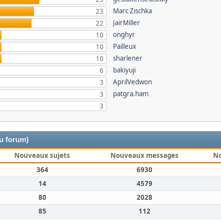
Marc Zischka
23
JairMiller
22
onghyr
10
Pailleux
10
sharlener
10
bakiyuji
6
AprilVedwon
3
patgra.ham
3
3
du forum)
Nouveaux sujets
Nouveaux messages
N
364
6930
14
4579
80
2028
85
112