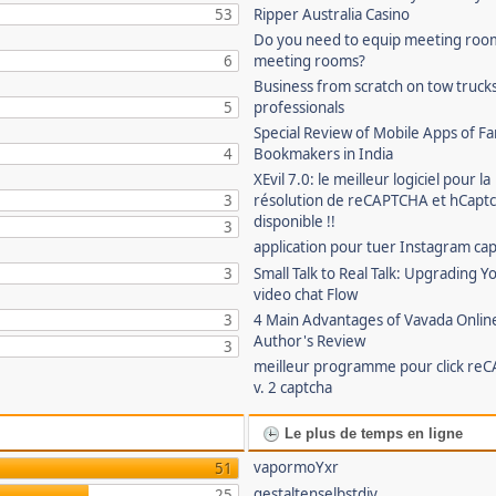
53
Ripper Australia Casino
Do you need to equip meeting roo
6
meeting rooms?
Business from scratch on tow truck
5
professionals
Special Review of Mobile Apps of 
4
Bookmakers in India
XEvil 7.0: le meilleur logiciel pour la
3
résolution de reCAPTCHA et hCaptc
disponible !!
3
application pour tuer Instagram ca
3
Small Talk to Real Talk: Upgrading Y
video chat Flow
3
4 Main Advantages of Vavada Online
Author's Review
3
meilleur programme pour click re
v. 2 captcha
Le plus de temps en ligne
vapormoYxr
51
gestaltenselbstdiy
25