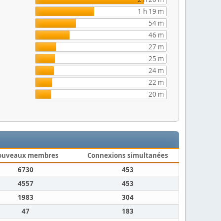
1 h 19 m
54 m
46 m
27 m
25 m
24 m
22 m
20 m
ouveaux membres
Connexions simultanées
6730
453
4557
453
1983
304
47
183