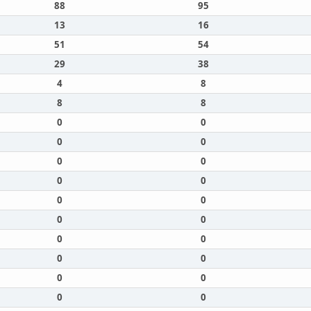
88
95
13
16
51
54
29
38
4
8
8
8
0
0
0
0
0
0
0
0
0
0
0
0
0
0
0
0
0
0
0
0