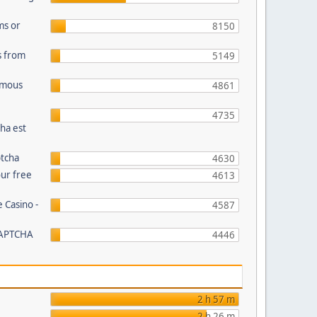
ms or
8150
s from
5149
Famous
4861
4735
ha est
ptcha
4630
our free
4613
 Casino -
4587
CAPTCHA
4446
2 h 57 m
2 h 26 m