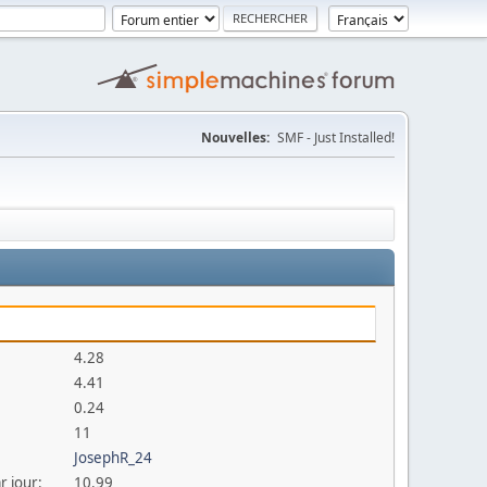
Nouvelles:
SMF - Just Installed!
4.28
4.41
0.24
11
JosephR_24
r jour:
10.99