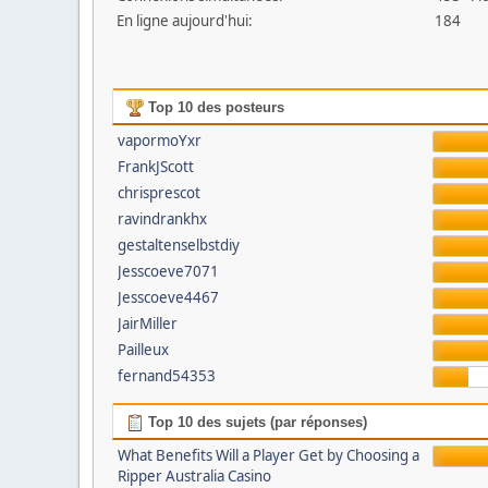
En ligne aujourd'hui:
184
Top 10 des posteurs
vapormoYxr
FrankJScott
chrisprescot
ravindrankhx
gestaltenselbstdiy
Jesscoeve7071
Jesscoeve4467
JairMiller
Pailleux
fernand54353
Top 10 des sujets (par réponses)
What Benefits Will a Player Get by Choosing a
Ripper Australia Casino