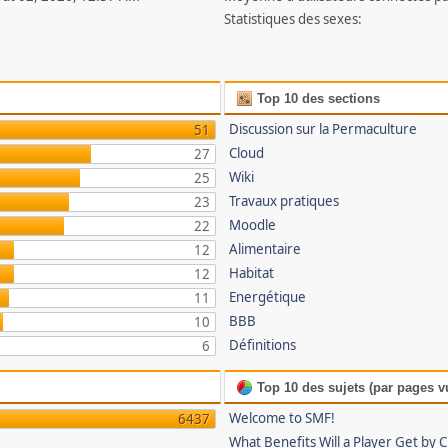
Statistiques des sexes:
Top 10 des sections
Discussion sur la Permaculture
51
Cloud
27
Wiki
25
Travaux pratiques
23
Moodle
22
Alimentaire
12
Habitat
12
Energétique
11
BBB
10
Définitions
6
Top 10 des sujets (par pages v
Welcome to SMF!
6437
What Benefits Will a Player Get by 