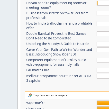
Do you need to equip meeting rooms or
meeting rooms?
Business from scratch on tow trucks from
professionals
How to find a traffic channel and a profitable
offer
Doodle Baseball Proves the Best Games
Don’t Need to Be Complicated
Unlocking the Melody: A Guide to Heardle
Carve Your Own Path to Winter Wonderland
Bliss: Introducing Snow Rider 3D!
Competent equipment of turnkey audio-
video equipment for assembly halls
Parimatch Chile
meilleur programme pour tuer reCAPTCHA-
3 captcha
Top lanceurs de sujets
vapormoYxr
chrisprescot