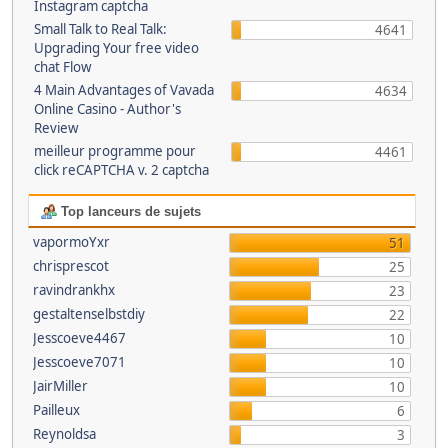
Instagram captcha
Small Talk to Real Talk:
4641
Upgrading Your free video
chat Flow
4 Main Advantages of Vavada
4634
Online Casino - Author's
Review
meilleur programme pour
4461
click reCAPTCHA v. 2 captcha
Top lanceurs de sujets
vapormoYxr
51
chrisprescot
25
ravindrankhx
23
gestaltenselbstdiy
22
Jesscoeve4467
10
Jesscoeve7071
10
JairMiller
10
Pailleux
6
Reynoldsa
3