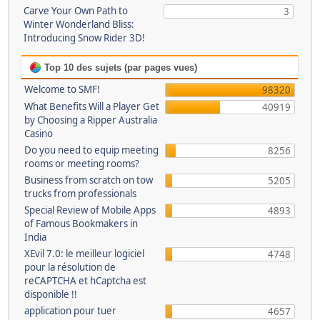
Carve Your Own Path to
3
Winter Wonderland Bliss:
Introducing Snow Rider 3D!
Top 10 des sujets (par pages vues)
Welcome to SMF!
98320
What Benefits Will a Player Get
40919
by Choosing a Ripper Australia
Casino
Do you need to equip meeting
8256
rooms or meeting rooms?
Business from scratch on tow
5205
trucks from professionals
Special Review of Mobile Apps
4893
of Famous Bookmakers in
India
XEvil 7.0: le meilleur logiciel
4748
pour la résolution de
reCAPTCHA et hCaptcha est
disponible !!
application pour tuer
4657