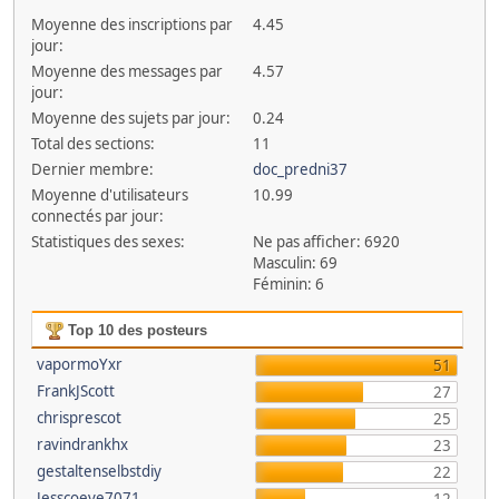
Moyenne des inscriptions par
4.45
jour:
Moyenne des messages par
4.57
jour:
Moyenne des sujets par jour:
0.24
Total des sections:
11
Dernier membre:
doc_predni37
Moyenne d'utilisateurs
10.99
connectés par jour:
Statistiques des sexes:
Ne pas afficher: 6920
Masculin: 69
Féminin: 6
Top 10 des posteurs
vapormoYxr
51
FrankJScott
27
chrisprescot
25
ravindrankhx
23
gestaltenselbstdiy
22
Jesscoeve7071