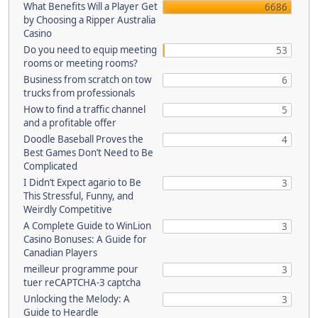
What Benefits Will a Player Get
6686
by Choosing a Ripper Australia
Casino
Do you need to equip meeting
53
rooms or meeting rooms?
Business from scratch on tow
6
trucks from professionals
How to find a traffic channel
5
and a profitable offer
Doodle Baseball Proves the
4
Best Games Don’t Need to Be
Complicated
I Didn’t Expect agario to Be
3
This Stressful, Funny, and
Weirdly Competitive
A Complete Guide to WinLion
3
Casino Bonuses: A Guide for
Canadian Players
meilleur programme pour
3
tuer reCAPTCHA-3 captcha
Unlocking the Melody: A
3
Guide to Heardle