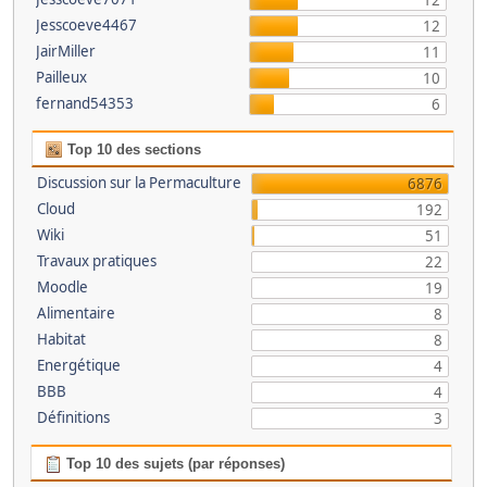
12
Jesscoeve4467
12
JairMiller
11
Pailleux
10
fernand54353
6
Top 10 des sections
Discussion sur la Permaculture
6876
Cloud
192
Wiki
51
Travaux pratiques
22
Moodle
19
Alimentaire
8
Habitat
8
Energétique
4
BBB
4
Définitions
3
Top 10 des sujets (par réponses)