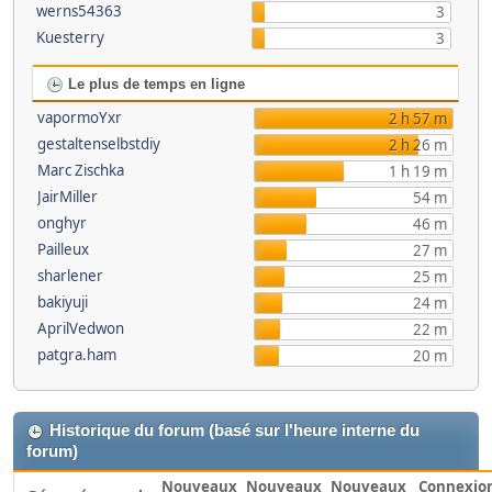
werns54363
3
Kuesterry
3
Le plus de temps en ligne
vapormoYxr
2 h 57 m
gestaltenselbstdiy
2 h 26 m
Marc Zischka
1 h 19 m
JairMiller
54 m
onghyr
46 m
Pailleux
27 m
sharlener
25 m
bakiyuji
24 m
AprilVedwon
22 m
patgra.ham
20 m
Historique du forum (basé sur l'heure interne du
forum)
Nouveaux
Nouveaux
Nouveaux
Connexio