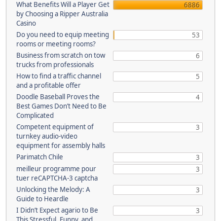
What Benefits Will a Player Get
6886
by Choosing a Ripper Australia
Casino
Do you need to equip meeting
53
rooms or meeting rooms?
Business from scratch on tow
6
trucks from professionals
How to find a traffic channel
5
and a profitable offer
Doodle Baseball Proves the
4
Best Games Don’t Need to Be
Complicated
Competent equipment of
3
turnkey audio-video
equipment for assembly halls
Parimatch Chile
3
meilleur programme pour
3
tuer reCAPTCHA-3 captcha
Unlocking the Melody: A
3
Guide to Heardle
I Didn’t Expect agario to Be
3
This Stressful, Funny, and