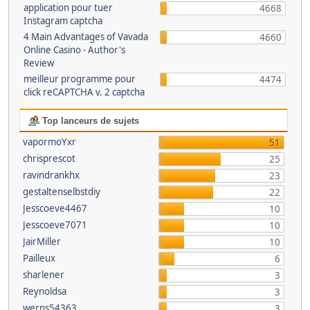
application pour tuer
4668
Instagram captcha
4 Main Advantages of Vavada
4660
Online Casino - Author's
Review
meilleur programme pour
4474
click reCAPTCHA v. 2 captcha
Top lanceurs de sujets
vapormoYxr
51
chrisprescot
25
ravindrankhx
23
gestaltenselbstdiy
22
Jesscoeve4467
10
Jesscoeve7071
10
JairMiller
10
Pailleux
6
sharlener
3
Reynoldsa
3
werns54363
3