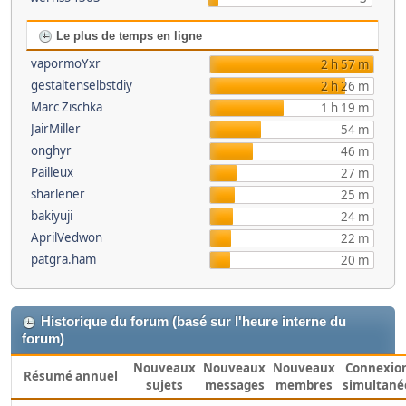
Le plus de temps en ligne
vapormoYxr
2 h 57 m
gestaltenselbstdiy
2 h 26 m
Marc Zischka
1 h 19 m
JairMiller
54 m
onghyr
46 m
Pailleux
27 m
sharlener
25 m
bakiyuji
24 m
AprilVedwon
22 m
patgra.ham
20 m
Historique du forum (basé sur l'heure interne du
forum)
Nouveaux
Nouveaux
Nouveaux
Connexio
Résumé annuel
sujets
messages
membres
simultané