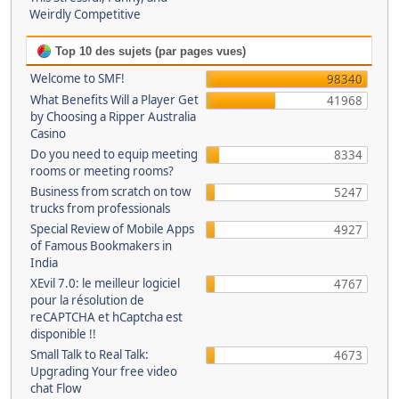
Weirdly Competitive
Top 10 des sujets (par pages vues)
Welcome to SMF!
98340
What Benefits Will a Player Get
41968
by Choosing a Ripper Australia
Casino
Do you need to equip meeting
8334
rooms or meeting rooms?
Business from scratch on tow
5247
trucks from professionals
Special Review of Mobile Apps
4927
of Famous Bookmakers in
India
XEvil 7.0: le meilleur logiciel
4767
pour la résolution de
reCAPTCHA et hCaptcha est
disponible !!
Small Talk to Real Talk:
4673
Upgrading Your free video
chat Flow