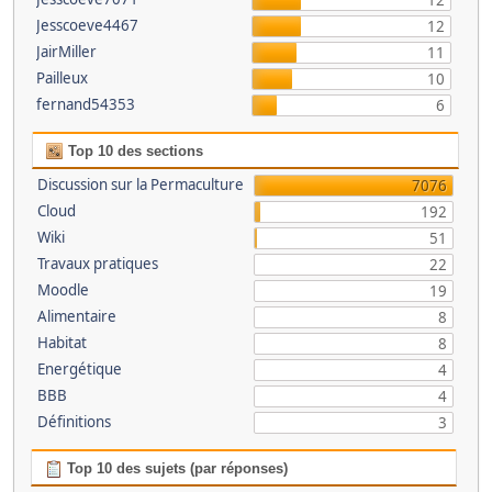
12
Jesscoeve4467
12
JairMiller
11
Pailleux
10
fernand54353
6
Top 10 des sections
Discussion sur la Permaculture
7076
Cloud
192
Wiki
51
Travaux pratiques
22
Moodle
19
Alimentaire
8
Habitat
8
Energétique
4
BBB
4
Définitions
3
Top 10 des sujets (par réponses)