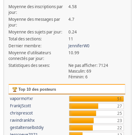
Moyenne des inscriptions par
4.58
jour:
Moyenne des messages par
4.7
jour:
Moyenne des sujets par jour:
0.24
Total des sections:
11
Dernier membre:
JenniferW0
Moyenne d'utilisateurs
10.99
connectés par jour:
Statistiques des sexes:
Ne pas afficher: 7124
Masculin: 69
Féminin: 6
Top 10 des posteurs
vapormoYxr
51
FrankJScott
27
chrisprescot
25
ravindrankhx
23
gestaltenselbstdiy
22
Jesscoeve7071