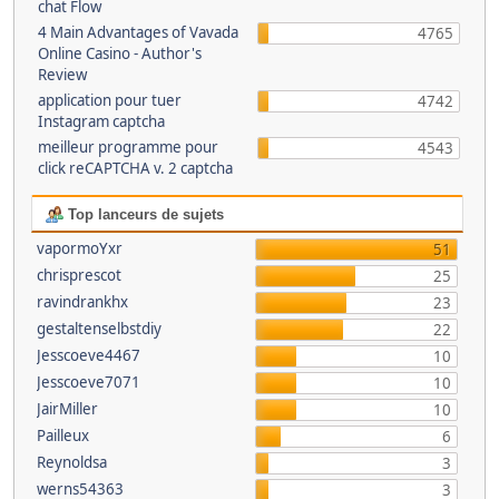
chat Flow
4 Main Advantages of Vavada
4765
Online Casino - Author's
Review
application pour tuer
4742
Instagram captcha
meilleur programme pour
4543
click reCAPTCHA v. 2 captcha
Top lanceurs de sujets
vapormoYxr
51
chrisprescot
25
ravindrankhx
23
gestaltenselbstdiy
22
Jesscoeve4467
10
Jesscoeve7071
10
JairMiller
10
Pailleux
6
Reynoldsa
3
werns54363
3