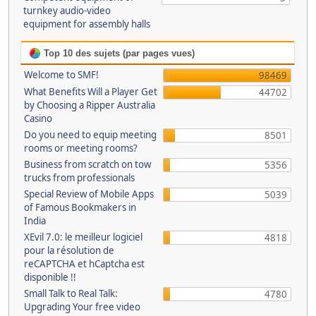
turnkey audio-video
equipment for assembly halls
Top 10 des sujets (par pages vues)
Welcome to SMF!
98469
What Benefits Will a Player Get
44702
by Choosing a Ripper Australia
Casino
Do you need to equip meeting
8501
rooms or meeting rooms?
Business from scratch on tow
5356
trucks from professionals
Special Review of Mobile Apps
5039
of Famous Bookmakers in
India
XEvil 7.0: le meilleur logiciel
4818
pour la résolution de
reCAPTCHA et hCaptcha est
disponible !!
Small Talk to Real Talk:
4780
Upgrading Your free video