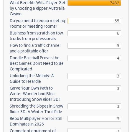
What Benefits Will a Player Get
7482
by Choosing a Ripper Australia
Casino
Do you need to equip meeting
55
rooms or meeting rooms?
Business from scratch on tow
6
trucks from professionals
How to find a traffic channel
5
and a profitable offer
Doodle Baseball Proves the
4
Best Games Don’t Need to Be
Complicated
Unlocking the Melody: A
3
Guide to Heardle
Carve Your Own Path to
3
Winter Wonderland Bliss:
Introducing Snow Rider 3D!
Shredding the Slopes in Snow
3
Rider 3D: A Winter Thrill Ride
Repo Multiplayer Horror Still
3
Dominates in 2026
Competent equipment of
3