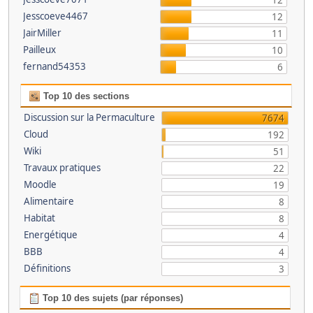
12
Jesscoeve4467
12
JairMiller
11
Pailleux
10
fernand54353
6
Top 10 des sections
Discussion sur la Permaculture
7674
Cloud
192
Wiki
51
Travaux pratiques
22
Moodle
19
Alimentaire
8
Habitat
8
Energétique
4
BBB
4
Définitions
3
Top 10 des sujets (par réponses)