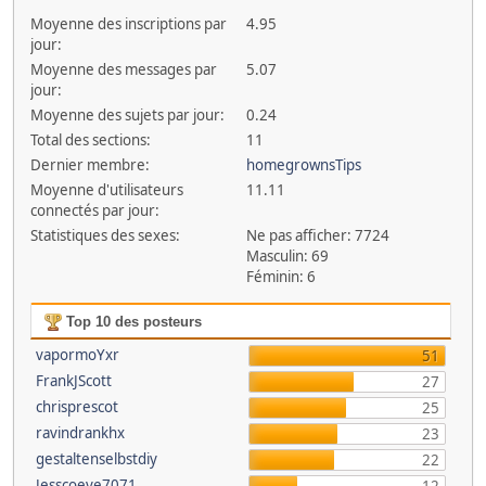
Moyenne des inscriptions par
4.95
jour:
Moyenne des messages par
5.07
jour:
Moyenne des sujets par jour:
0.24
Total des sections:
11
Dernier membre:
homegrownsTips
Moyenne d'utilisateurs
11.11
connectés par jour:
Statistiques des sexes:
Ne pas afficher: 7724
Masculin: 69
Féminin: 6
Top 10 des posteurs
vapormoYxr
51
FrankJScott
27
chrisprescot
25
ravindrankhx
23
gestaltenselbstdiy
22
Jesscoeve7071