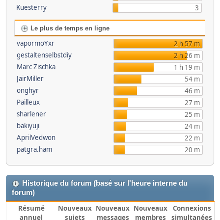
Kuesterry
3
Le plus de temps en ligne
vapormoYxr
2 h 57 m
gestaltenselbstdiy
2 h 26 m
Marc Zischka
1 h 19 m
JairMiller
54 m
onghyr
46 m
Pailleux
27 m
sharlener
25 m
bakiyuji
24 m
AprilVedwon
22 m
patgra.ham
20 m
Historique du forum (basé sur l'heure interne du
forum)
Résumé
Nouveaux
Nouveaux
Nouveaux
Connexions
annuel
sujets
messages
membres
simultanées