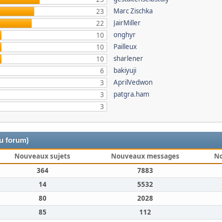
Marc Zischka
23
JairMiller
22
onghyr
10
Pailleux
10
sharlener
10
bakiyuji
6
AprilVedwon
3
patgra.ham
3
3
du forum)
Nouveaux sujets
Nouveaux messages
N
364
7883
14
5532
80
2028
85
112