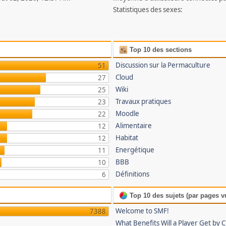
Statistiques des sexes:
Top 10 des sections
Discussion sur la Permaculture
51
Cloud
27
Wiki
25
Travaux pratiques
23
Moodle
22
Alimentaire
12
Habitat
12
Energétique
11
BBB
10
Définitions
6
Top 10 des sujets (par pages v
Welcome to SMF!
7388
What Benefits Will a Player Get by 