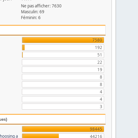
Ne pas afficher: 7630
Masculin: 69
Féminin: 6
7580
192
51
22
19
8
8
4
4
3
ues)
98445
Choosing a
44216