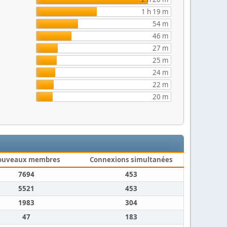
1 h 19 m
54 m
46 m
27 m
25 m
24 m
22 m
20 m
ouveaux membres
Connexions simultanées
7694
453
5521
453
1983
304
47
183