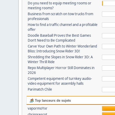
Do you need to equip meeting rooms or
meeting rooms?
Business from scratch on tow trucks from
professionals
How to find a traffic channel and a profitable
offer
Doodle Baseball Proves the Best Games
Don’t Need to Be Complicated
Carve Your Own Path to Winter Wonderland
Bliss: Introducing Snow Rider 3D!
Shredding the Slopes in Snow Rider 3D: A
Winter Thrill Ride
Repo Multiplayer Horror Still Dominates in
2026
Competent equipment of turnkey audio-
video equipment for assembly halls
Parimatch Chile
Top lanceurs de sujets
vapormoYxr
chrisprescot