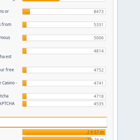
ms or
8473
s from
5331
Famous
5006
4814
ha est
our free
4752
 Casino -
4741
ptcha
4718
CAPTCHA
4535
2 h 57 m
2 h 26 m