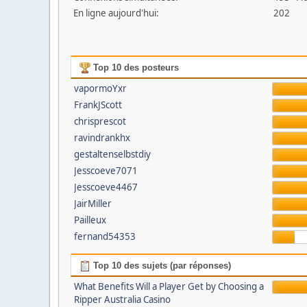
En ligne aujourd'hui:
202
Top 10 des posteurs
vapormoYxr
FrankJScott
chrisprescot
ravindrankhx
gestaltenselbstdiy
Jesscoeve7071
Jesscoeve4467
JairMiller
Pailleux
fernand54353
Top 10 des sujets (par réponses)
What Benefits Will a Player Get by Choosing a
Ripper Australia Casino