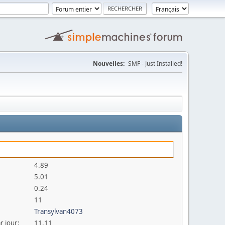
Nouvelles:
SMF - Just Installed!
4.89
5.01
0.24
11
Transylvan4073
r jour:
11.11