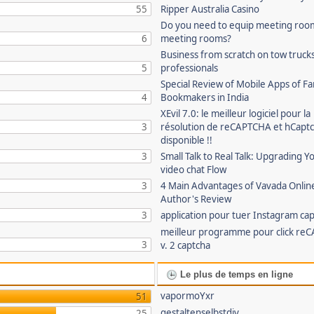
55
Ripper Australia Casino
Do you need to equip meeting roo
6
meeting rooms?
Business from scratch on tow truck
5
professionals
Special Review of Mobile Apps of 
4
Bookmakers in India
XEvil 7.0: le meilleur logiciel pour la
3
résolution de reCAPTCHA et hCaptc
disponible !!
3
Small Talk to Real Talk: Upgrading Y
video chat Flow
3
4 Main Advantages of Vavada Online
Author's Review
3
application pour tuer Instagram ca
meilleur programme pour click re
3
v. 2 captcha
Le plus de temps en ligne
vapormoYxr
51
gestaltenselbstdiy
25