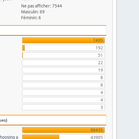
Ne pas afficher: 7544
Masculin: 69
Féminin: 6
7495
192
51
22
19
8
8
4
4
3
ues)
98435
Choosing a
43905