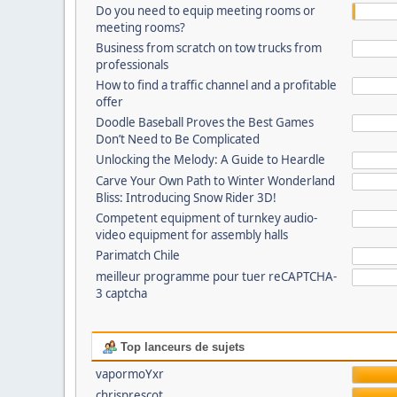
Do you need to equip meeting rooms or
meeting rooms?
Business from scratch on tow trucks from
professionals
How to find a traffic channel and a profitable
offer
Doodle Baseball Proves the Best Games
Don’t Need to Be Complicated
Unlocking the Melody: A Guide to Heardle
Carve Your Own Path to Winter Wonderland
Bliss: Introducing Snow Rider 3D!
Competent equipment of turnkey audio-
video equipment for assembly halls
Parimatch Chile
meilleur programme pour tuer reCAPTCHA-
3 captcha
Top lanceurs de sujets
vapormoYxr
chrisprescot