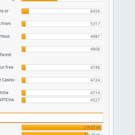
ms or
8456
s from
5317
Famous
4987
4808
ha est
our free
4740
 Casino -
4724
ptcha
4714
CAPTCHA
4527
2 h 57 m
2 h 26 m