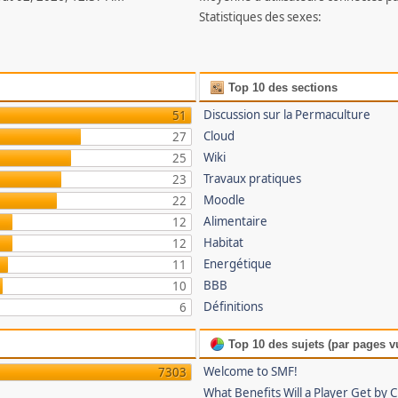
Statistiques des sexes:
Top 10 des sections
Discussion sur la Permaculture
51
Cloud
27
Wiki
25
Travaux pratiques
23
Moodle
22
Alimentaire
12
Habitat
12
Energétique
11
BBB
10
Définitions
6
Top 10 des sujets (par pages v
Welcome to SMF!
7303
What Benefits Will a Player Get by 