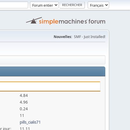
Nouvelles:
SMF - Just Installed!
4.84
4.96
0.24
11
pills_cialis71
r jour:
11.11