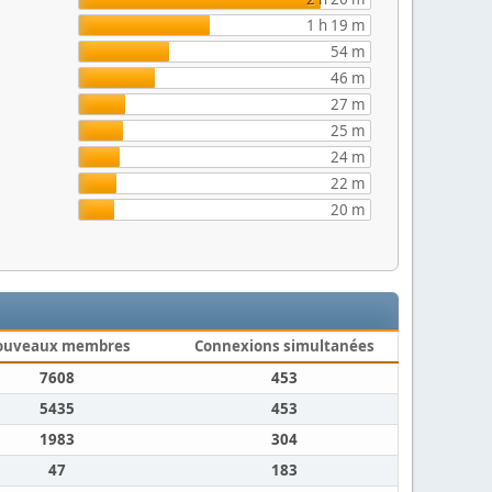
1 h 19 m
54 m
46 m
27 m
25 m
24 m
22 m
20 m
ouveaux membres
Connexions simultanées
7608
453
5435
453
1983
304
47
183