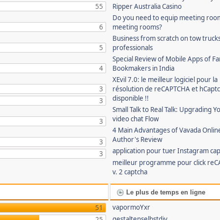
55
Ripper Australia Casino
Do you need to equip meeting roo
6
meeting rooms?
Business from scratch on tow truck
5
professionals
Special Review of Mobile Apps of 
4
Bookmakers in India
XEvil 7.0: le meilleur logiciel pour la
3
résolution de reCAPTCHA et hCaptc
disponible !!
3
Small Talk to Real Talk: Upgrading Y
video chat Flow
3
4 Main Advantages of Vavada Online
Author's Review
3
application pour tuer Instagram ca
3
meilleur programme pour click re
v. 2 captcha
Le plus de temps en ligne
vapormoYxr
51
gestaltenselbstdiy
25