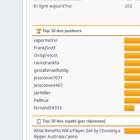
En ligne aujourd'hui:
202
Top 10 des posteurs
vapormoYxr
FrankJScott
chrisprescot
ravindrankhx
gestaltenselbstdiy
Jesscoeve7071
Jesscoeve4467
JairMiller
Pailleux
fernand54353
Top 10 des sujets (par réponses)
What Benefits Will a Player Get by Choosing a
Ripper Australia Casino