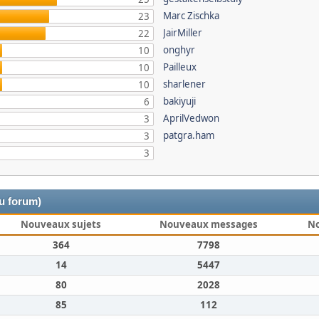
Marc Zischka
23
JairMiller
22
onghyr
10
Pailleux
10
sharlener
10
bakiyuji
6
AprilVedwon
3
patgra.ham
3
3
du forum)
Nouveaux sujets
Nouveaux messages
N
364
7798
14
5447
80
2028
85
112