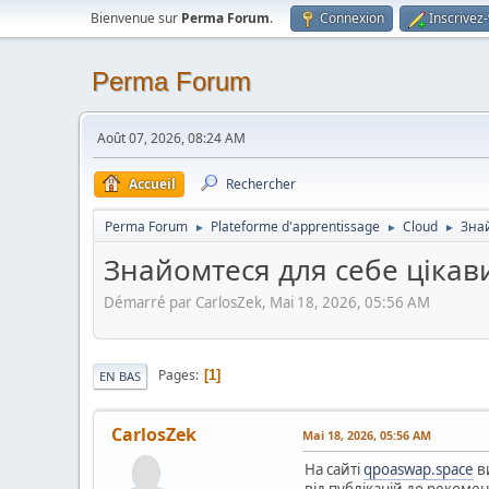
Bienvenue sur
Perma Forum
.
Connexion
Inscrivez
Perma Forum
Août 07, 2026, 08:24 AM
Accueil
Rechercher
Perma Forum
Plateforme d'apprentissage
Cloud
Знай
►
►
►
Знайомтеся для себе цікав
Démarré par CarlosZek, Mai 18, 2026, 05:56 AM
Pages
1
EN BAS
CarlosZek
Mai 18, 2026, 05:56 AM
На сайті
qpoaswap.space
ви
від публікацій до рекомен