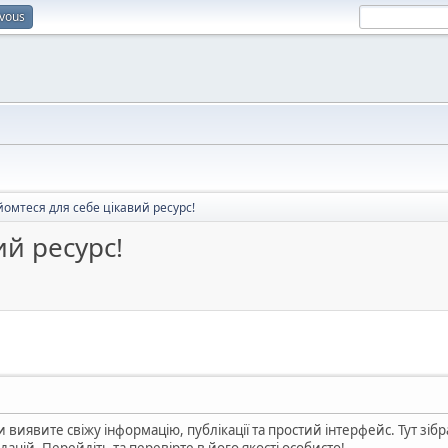
-vous
омтеся для себе цікавий ресурс!
ий ресурс!
 виявите свіжу інформацію, публікації та простий інтерфейс. Тут зіб
дацій. Перейдіть та перевірте в його якості особисто!