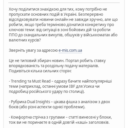
Хочу поділитися знахідкою для тих, кому потрібно не
пропускати основних подій в Україні. Безперервно
відслідковувати новини онлайн не завжди зручно, але що
робити, якщо треба терміново дізнатися конкретику про
ключові теми: від ситуації в зоні бойових дій та роботи
ППО до скандальних викупів, обшуків у військкоматах або
валютних курсів?
Зверніть увагу за адресою
e-mis.com.ua
Це не типовий збирач новин. Портал робить ставку
впорядкованість та роздільну подачу матеріалів.
Подивіться кілька сильних сторін:
- Trending та Must Read – одразу бачите найпопулярніші
теми (наприклад, останні умови IBF для Усика чи
подробиці російського удару по столиці).
- Рубрика Dual Insights – цікава фішка з аналізом з двох
боків (або різні аспекти однієї проблеми).
- Комфортна стрічка з групами – статті винесені у блоки,
тож ви не поринаєте в одній довгій «каші» заголовків.