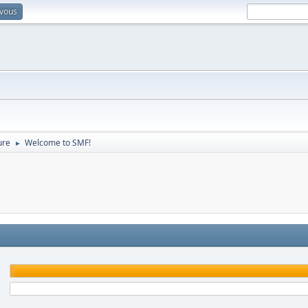
-vous
ure
Welcome to SMF!
►