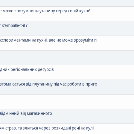
не може зрозуміти плутанину серед своїй кухні!
 s'emballe-t-il ?
експериментами на кухні, але не може зрозуміти п
ідник регіональних ресурсів
 втомлюється від плутанину під час роботи в приго
відмінний від магазинного
м страв, та злиться через розкидані речі на кулі