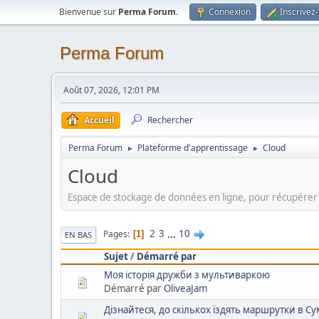
Bienvenue sur
Perma Forum
.
Connexion
Inscrivez
Perma Forum
Août 07, 2026, 12:01 PM
Accueil
Rechercher
Perma Forum
Plateforme d'apprentissage
Cloud
►
►
Cloud
Espace de stockage de données en ligne, pour récupérer o
2
3
...
10
Pages
1
EN BAS
Sujet
/
Démarré par
Моя історія дружби з мультиваркою
Démarré par
OliveaJam
Дізнайтеся, до скількох їздять маршрутки в Сум