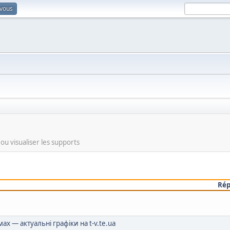
-vous
u visualiser les supports
Ré
ах — актуальні графіки на t-v.te.ua