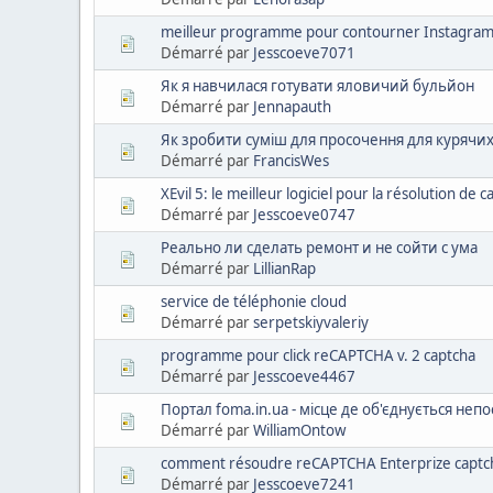
meilleur programme pour contourner Instagram
Démarré par
Jesscoeve7071
Як я навчилася готувати яловичий бульйон
Démarré par
Jennapauth
Як зробити суміш для просочення для курячих
Démarré par
FrancisWes
XEvil 5: le meilleur logiciel pour la résolution de c
Démarré par
Jesscoeve0747
Реально ли сделать ремонт и не сойти с ума
Démarré par
LillianRap
service de téléphonie cloud
Démarré par
serpetskiyvaleriy
programme pour click reCAPTCHA v. 2 captcha
Démarré par
Jesscoeve4467
Портал foma.in.ua - місце де об'єднується неп
Démarré par
WilliamOntow
comment résoudre reCAPTCHA Enterprize captc
Démarré par
Jesscoeve7241