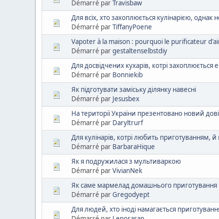
Démarré par
Travisbaw
Для всіх, хто захоплюється кулінарією, однак 
Démarré par
TiffanyPoene
Vapoter à la maison : pourquoi le purificateur d'air
Démarré par
gestaltenselbstdiy
Для досвідчених кухарів, котрі захоплюється 
Démarré par
Bonniekib
Як підготувати заміську ділянку навесні
Démarré par
Jesusbex
На території України презентовано новий дов
Démarré par
Daryltrurf
Для кулінарів, котрі любить приготуванням, й
Démarré par
BarbaraHique
Як я подружилася з мультиваркою
Démarré par
VivianNek
Як саме мармелад домашнього приготування 
Démarré par
Gregodyept
Для людей, хто іноді намагається приготування
Démarré par
Lenorasap