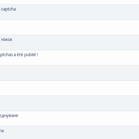
 captcha
 ніжок
aptchas a été publié !
оєднуване
ha