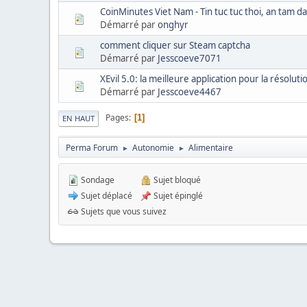
CoinMinutes Viet Nam - Tin tuc tuc thoi, an tam d
Démarré par
onghyr
comment cliquer sur Steam captcha
Démarré par
Jesscoeve7071
XEvil 5.0: la meilleure application pour la résolu
Démarré par
Jesscoeve4467
Pages
1
EN HAUT
Perma Forum
Autonomie
Alimentaire
►
►
Sondage
Sujet bloqué
Sujet déplacé
Sujet épinglé
Sujets que vous suivez