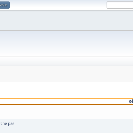
-vous
R
rche pas