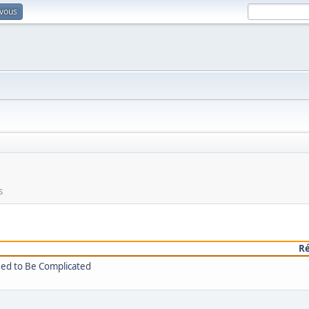
-vous
s
R
eed to Be Complicated