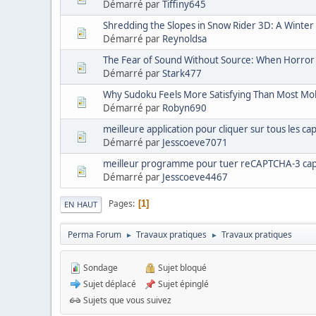
Démarré par
Tiffiny645
Shredding the Slopes in Snow Rider 3D: A Winter T
Démarré par
Reynoldsa
The Fear of Sound Without Source: When Horror
Démarré par
Stark477
Why Sudoku Feels More Satisfying Than Most Mob
Démarré par
Robyn690
meilleure application pour cliquer sur tous les ca
Démarré par
Jesscoeve7071
meilleur programme pour tuer reCAPTCHA-3 ca
Démarré par
Jesscoeve4467
Pages
1
EN HAUT
Perma Forum
Travaux pratiques
Travaux pratiques
►
►
Sondage
Sujet bloqué
Sujet déplacé
Sujet épinglé
Sujets que vous suivez