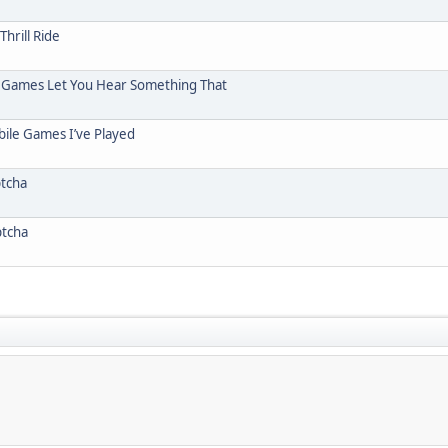
hrill Ride
 Games Let You Hear Something That
ile Games I’ve Played
ptcha
ptcha