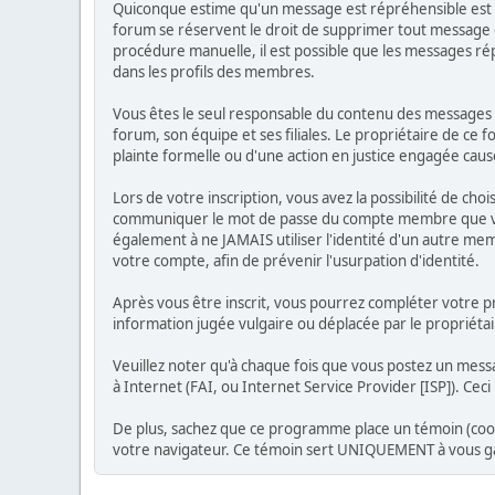
Quiconque estime qu'un message est répréhensible est 
forum se réservent le droit de supprimer tout message do
procédure manuelle, il est possible que les messages r
dans les profils des membres.
Vous êtes le seul responsable du contenu des messages qu
forum, son équipe et ses filiales. Le propriétaire de ce 
plainte formelle ou d'une action en justice engagée causé
Lors de votre inscription, vous avez la possibilité de ch
communiquer le mot de passe du compte membre que vous 
également à ne JAMAIS utiliser l'identité d'un autre 
votre compte, afin de prévenir l'usurpation d'identité.
Après vous être inscrit, vous pourrez compléter votre pr
information jugée vulgaire ou déplacée par le propriéta
Veuillez noter qu'à chaque fois que vous postez un messa
à Internet (FAI, ou Internet Service Provider [ISP]). Cec
De plus, sachez que ce programme place un témoin (cooki
votre navigateur. Ce témoin sert UNIQUEMENT à vous ga