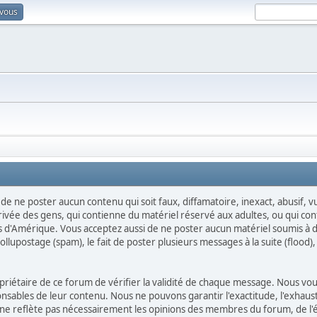
-vous
, de ne poster aucun contenu qui soit faux, diffamatoire, inexact, abusif,
rivée des gens, qui contienne du matériel réservé aux adultes, ou qui co
nis d'Amérique. Vous acceptez aussi de ne poster aucun matériel soumis à de
lupostage (spam), le fait de poster plusieurs messages à la suite (flood), l
propriétaire de ce forum de vérifier la validité de chaque message. Nous 
ables de leur contenu. Nous ne pouvons garantir l'exactitude, l'exhausti
e reflète pas nécessairement les opinions des membres du forum, de l'équ