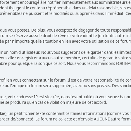
fortement encouragé à le notifier immédiatement aux administrateurs et
nt ils jugent le contenu répréhensible dans un délai raisonnable, s'ils es
épréhensibles ne puissent être modifiés ou supprimés dans l'immédiat. Ce
e vous postez. De plus, vous acceptez de dégager de toute responsabilité
forum se réserve aussi le droit de révéler votre identité (ou toute autre i
e par n'importe quelle situation en lien avec votre utilisation de ce foru
oisir un nom d'utilisateur. Nous vous suggérons de le garder dans les limi
allez enregistrer à aucun autre membre, ceci afin de garantir votre séc
membre pour quelque raison que ce soit. Nous vous recommandons FORTEME
ofil en vous connectant sur le forum. Il est de votre responsabilité de c
ire ou l'équipe du forum sera supprimée, avec ou sans préavis. Des sanct
ge, votre adresse IP est stockée, dans l'éventualité où vous seriez bann
i ne se produira qu'en cas de violation majeure de cet accord.
e), un petit fichier texte contenant certaines informations (comme vos n
rder dé/connecté. Le forum ne collecte et n'envoie AUCUNE autre forme 